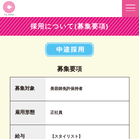
Skip
to
content
株式会社 CLARA 採用サイト
採用について(募集要項)
募集要項
募集対象
美容師免許保持者
雇用形態
正社員
給与
【スタイリスト】